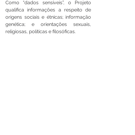
Como “dados sensíveis”, o Projeto 
qualifica informações a respeito de 
origens sociais e étnicas; informação 
genética; e orientações sexuais, 
religiosas, políticas e filosóficas. 
Em relação ao aspecto operacional, o 
texto determina que o responsável 
pela guarda dos dados empregue 
esforços compatíveis com o estado 
atual da tecnologia para evitar uso 
indevido, vazamento ou perda de 
informações coletadas, permitindo 
extrair de sua redação que não se 
considerará em conformidade o 
responsável que não aplicar sobre a 
proteção dos dados de terceiros as 
melhores técnicas à época da coleta 
e armazenagem dos dados. 