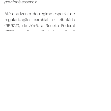
grantor
 é essencial.
Até o advento do regime especial de 
regularização cambial e tributária 
(RERCT), de 2016, a Receita Federal 
(RFB) e o Banco Central do Brasil 
(Bacen) não dispunham de orientação 
sobre como se declarar um trust no 
exterior. No trust revogável, é o 
grantor
 quem deve declarar os ativos 
que compõem o trust, vez que ele 
ainda detém o poder de os reverter 
integralmente para si. Já no trust 
irrevogável, são declarantes os 
beneficiários brasileiros.
Por J. Rubens Scharlack
Articles