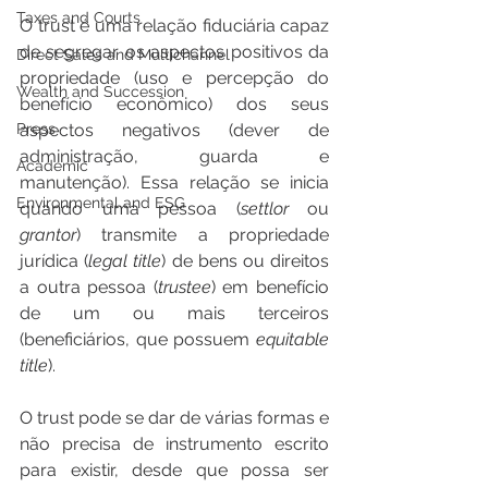
Taxes and Courts
O trust é uma relação fiduciária capaz 
de segregar os aspectos positivos da 
Direct Sales and Multichannel
propriedade (uso e percepção do 
Wealth and Succession
benefício econômico) dos seus 
Press
aspectos negativos (dever de 
administração, guarda e 
Academic
manutenção). Essa relação se inicia 
Environmental and ESG
quando uma pessoa (
settlor
 ou 
grantor
) transmite a propriedade 
jurídica (
legal title
) de bens ou direitos 
a outra pessoa (
trustee
) em benefício 
de um ou mais terceiros 
(beneficiários, que possuem 
equitable 
title
).
O trust pode se dar de várias formas e 
não precisa de instrumento escrito 
para existir, desde que possa ser 