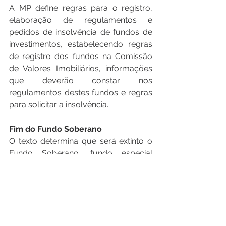
A MP define regras para o registro, 
elaboração de regulamentos e 
pedidos de insolvência de fundos de 
investimentos, estabelecendo regras 
de registro dos fundos na Comissão 
de Valores Imobiliários, informações 
que deverão constar nos 
regulamentos destes fundos e regras 
para solicitar a insolvência.
Fim do Fundo Soberano
O texto determina que será extinto o 
Fundo Soberano, fundo especial 
vinculado ao Ministério da Economia, 
formada com parte do superávit 
primário de 2008, que está zerado 
desde maio de 2018.
Comitê para súmulas tributárias