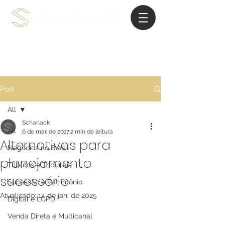
Advocacia de Planejamento Internacional
Post
All
Scharlack
All
6 de mar. de 2017
2 min de leitura
Alternativas para
Negócios no Brasil
planejamento
Tributos e Tribunais
sucessório
Sucessão e Patrimônio
Atualizado:
14 de jan. de 2025
Digital e LGPD
Venda Direta e Multicanal