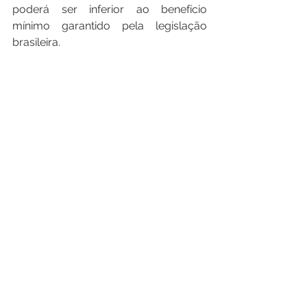
poderá ser inferior ao benefício 
mínimo garantido pela legislação 
brasileira. 
Ademais, o acordo prevê a 
assistência mútua entre as 
autoridades competentes no que se 
refere ao compartilhamento de 
informações e documentos dos 
empregados e empregadores. Ainda, 
ficou acordado que todas as 
informações e os documentos 
compartilhados devem ser utilizados 
exclusivamente com o fim de 
implementar o acordo, devendo as 
autoridades e os países zelarem pelo 
sigilo das informações. 
Por fim, está disposto que o presente 