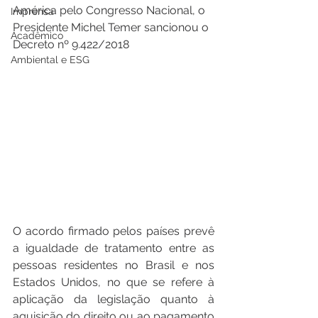
América pelo Congresso Nacional, o 
Imprensa
Presidente Michel Temer sancionou o 
Acadêmico
Decreto nº 9.422/2018
Ambiental e ESG
O acordo firmado pelos países prevê 
a igualdade de tratamento entre as 
pessoas residentes no Brasil e nos 
Estados Unidos, no que se refere à 
aplicação da legislação quanto à 
aquisição do direito ou ao pagamento 