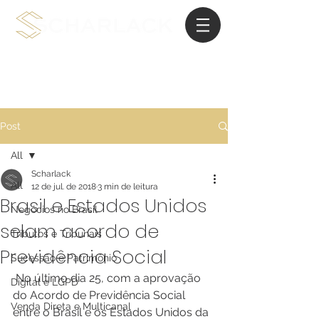
Advocacia de Planejamento Internacional
Post
All
Scharlack
All
12 de jul. de 2018
3 min de leitura
Brasil e Estados Unidos
Negócios no Brasil
selam acordo de
Tributos e Tribunais
Previdência Social
Sucessão e Patrimônio
 No último dia 25, com a aprovação 
Digital e LGPD
do Acordo de Previdência Social 
Venda Direta e Multicanal
entre o Brasil e os Estados Unidos da 