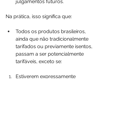
julgamentos futuros.
Na prática, isso significa que:
Todos os produtos brasileiros, 
ainda que não tradicionalmente 
tarifados ou previamente isentos, 
passam a ser potencialmente 
tarifáveis, exceto se:
Estiverem expressamente 
listados no Anexo I;
Forem excluídos pelas exceções 
do §1702(b);
Se beneficiarem de outra 
exceção legal ou regulamentar 
posterior.
Com isso, o Anexo II amplia de forma 