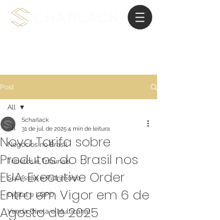
Advocacia de Planejamento Internacional
Post
All
Scharlack
All
31 de jul. de 2025
4 min de leitura
Nova Tarifa sobre
Negócios no Brasil
Produtos do Brasil nos
Tributos e Tribunais
EUA: Executive Order
Sucessão e Patrimônio
Entra em Vigor em 6 de
Digital e LGPD
Agosto de 2025
Venda Direta e Multicanal