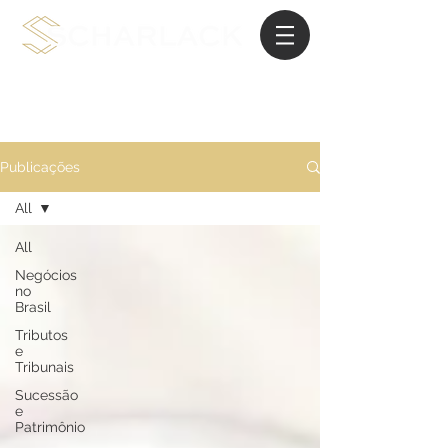
Advocacia de Planejamento Internacional
Publicações
All
All
Negócios
no
Brasil
Tributos
e
Tribunais
Sucessão
e
Patrimônio