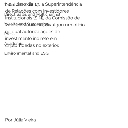
No último dia 19, a Superintendência 
Taxes and Courts
de Relações com Investidores 
Direct Sales and Multichannel
Institucionais (SIN), da Comissão de 
Wealth and Succession
Valores Mobiliário, divulgou um ofício 
no qual autoriza ações de 
Press
investimento indireto em 
Academic
criptomoedas no exterior.  
Environmental and ESG
Por Júlia Vieira