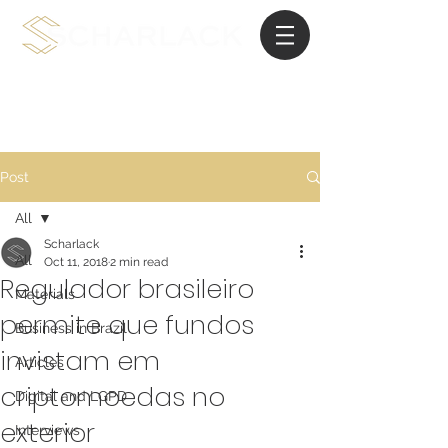
International Planning Law
Post
All
Scharlack
All
Oct 11, 2018
2 min read
Regulador brasileiro
Materials
permite que fundos
Business in Brazil
invistam em
Articles
criptomoedas no
Digital and LGPD
exterior
Interviews