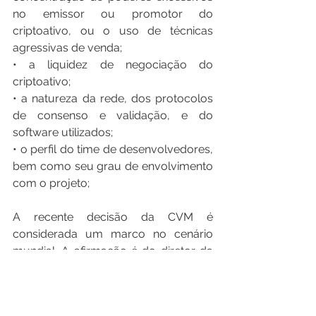
no emissor ou promotor do 
criptoativo, ou o uso de técnicas 
agressivas de venda; 
• a liquidez de negociação do 
criptoativo; 
• a natureza da rede, dos protocolos 
de consenso e validação, e do 
software utilizados; 
• o perfil do time de desenvolvedores, 
bem como seu grau de envolvimento 
com o projeto; 
A recente decisão da CVM é 
considerada um marco no cenário 
mundial. A afirmação é do diretor da 
Bolsa de Moedas Virtuais 
Empresariais de São Paulo, Fernando 
Barrueco. Segundo ele, o fato de o 